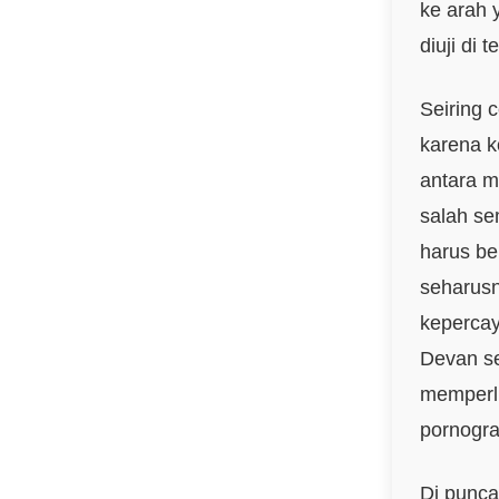
ke arah 
diuji di 
Seiring 
karena k
antara m
salah se
harus be
seharusn
kepercay
Devan s
memperlu
pornogra
Di punca