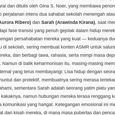
arai dan ditulis oleh Gina S. Noer, yang membawa penon
i perjalanan intens dua sahabat sekolah menengah ata
Aurora Ribero)
dan
Sarah (Arawinda Kirana)
, saat me
pi fase transisi yang penuh gejolak dalam hidup merek
 dengan persahabatan mereka yang kuat — keduanya du
 di sekolah, sering membuat konten ASMR untuk salur
ereka, dan berbagi tawa, rahasia, serta mimpi masa dep
 Namun di balik keharmonisan itu, masing‑masing memil
internal yang terus membayangi: Lisa hidup dengan seora
untut dan protektif, membuatnya sering merasa terteka
pahami, sementara Sarah adalah seorang yatim piatu yan
 kakaknya, namun hubungan mereka terasa renggang k
 komunikasi yang hangat. Ketegangan emosional ini me
at dari kisah mereka, di mana masa pubertas dan pencari