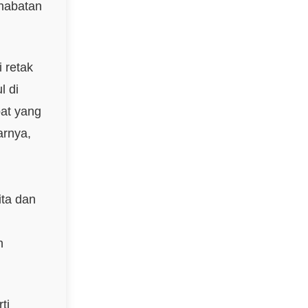
ahabatan
 retak
l di
pat yang
arnya,
ita dan
n
ti