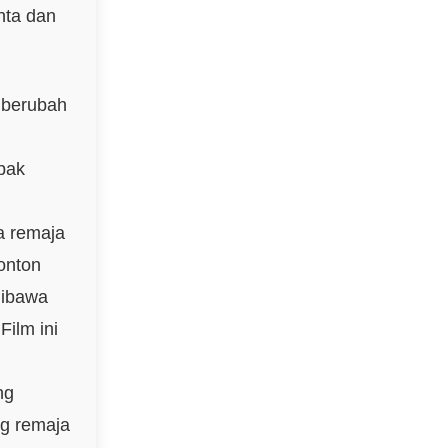
nta dan
 berubah
pak
a remaja
nonton
dibawa
ilm ini
ng
ng remaja