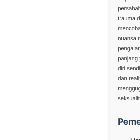
persahab
trauma 
mencoba
nuansa r
pengalam
panjang
diri sen
dan reali
mengguga
seksuali
Peme