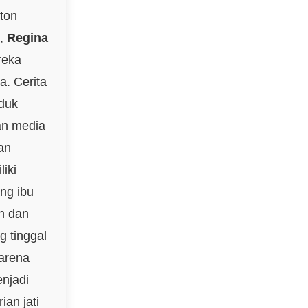
ton
s,
Regina
reka
a. Cerita
duk
an media
an
iki
ng ibu
n dan
g tinggal
arena
njadi
an jati