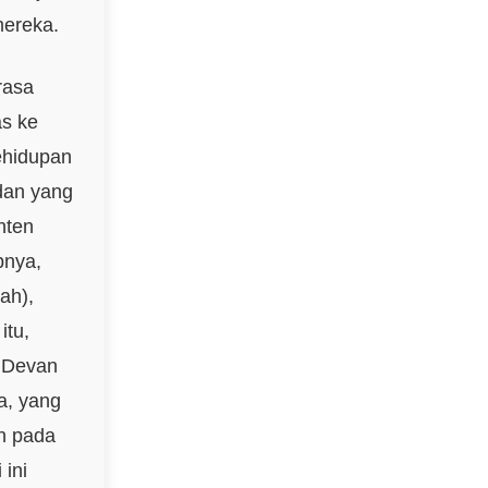
mereka.
rasa
as ke
ehidupan
dan yang
nten
pnya,
ah),
itu,
n Devan
a, yang
un pada
ini