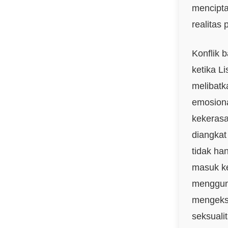
mencipta
realitas
Konflik 
ketika L
melibatk
emosiona
kekerasa
diangkat
tidak ha
masuk ke
menggun
mengeksp
seksuali