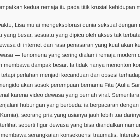
empatkan kedua remaja itu pada titik krusial kehidupan 
waktu, Lisa mulai mengeksplorasi dunia seksual dengan 
hu yang besar, sesuatu yang dipicu oleh akses tak terbat
ewasa di internet dan rasa penasaran yang kuat akan k
ewasa — fenomena yang sering dialami remaja modern 
n membawa dampak besar. Ia tidak hanya menonton ko
, tetapi perlahan menjadi kecanduan dan obsesi terhada
engidolakan sosok perempuan bernama Fita (Aulia Sar
enal karena video dewasa yang pernah viral. Sementara 
njalani hubungan yang berbeda: ia berpacaran denga
Kurnia), seorang pria yang usianya jauh lebih tua dariny
terlihat seperti figur dewasa yang bisa diandalkan nam
 membawa serangkaian konsekuensi traumatis. Interaksi 