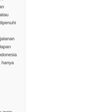
an
atau
dipenuhi
jalanan
lapan
Indonesia
k hanya