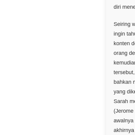
diri men
Seiring 
ingin ta
konten d
orang d
kemudia
tersebut
bahkan m
yang dik
Sarah me
(Jerome 
awalnya 
akhirnya