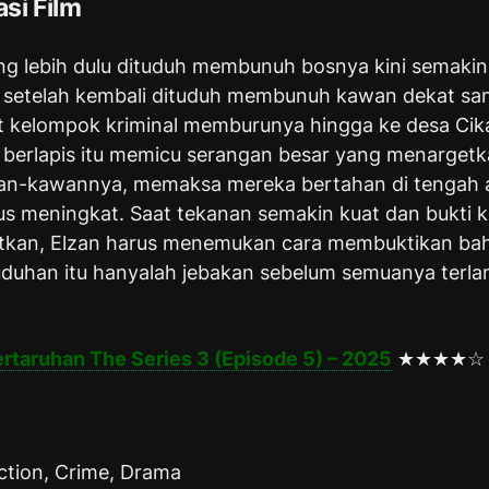
si Film
ng lebih dulu dituduh membunuh bosnya kini semakin
 setelah kembali dituduh membunuh kawan dekat sa
kelompok kriminal memburunya hingga ke desa Cik
berlapis itu memicu serangan besar yang menargetk
an-kawannya, memaksa mereka bertahan di tengah
us meningkat. Saat tekanan semakin kuat dan bukti k
utkan, Elzan harus menemukan cara membuktikan b
duhan itu hanyalah jebakan sebelum semuanya terla
ertaruhan The Series 3 (Episode 5) – 2025
★★★★☆
ction, Crime, Drama