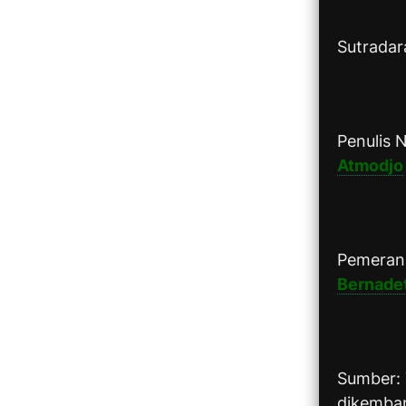
Sutradar
Penulis 
Atmodjo
Pemeran
Bernade
Sumber:
dikemban