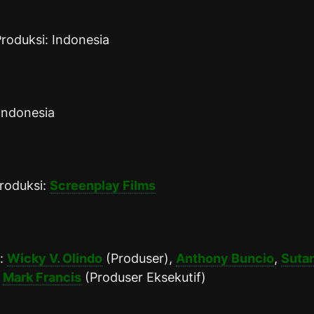
roduksi: Indonesia
Indonesia
roduksi:
Screenplay Films
r:
Wicky V. Olindo
(Produser),
Anthony Buncio
,
Suta
,
Mark Francis
(Produser Eksekutif)