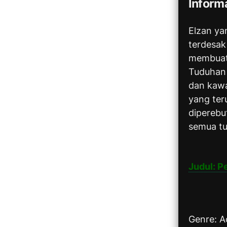
Informa
Elzan ya
terdesak
membuat 
Tuduhan 
dan kaw
yang ter
dipereb
semua tu
Judul: P
Genre: A