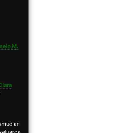
sein M.
Clara
a
kemudian
keluarga,