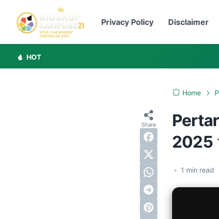
Privacy Policy
Disclaimer
HOT
Home
P
Perta
202
•
1
min read