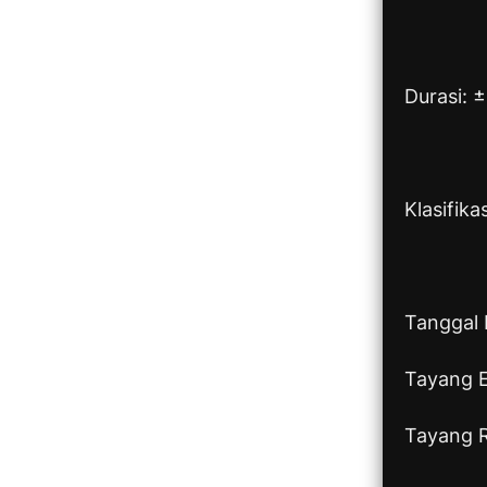
Durasi: 
Klasifika
Tanggal R
Tayang 
Tayang R