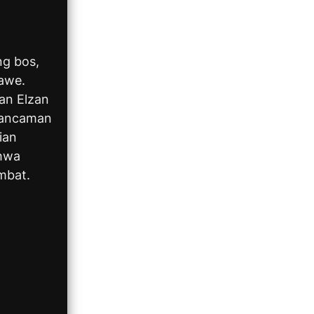
ng bos,
awe.
an Elzan
 ancaman
ian
ahwa
mbat.