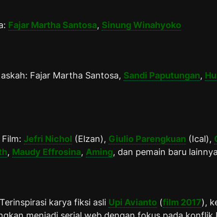
a:
Fajar Martha Santosa
,
Sinung Winahyoko
Naskah: Fajar Martha Santosa,
Sandi Paputungan
,
Hu
 Film:
Jefri Nichol
(Elzan),
Giulio Parengkuan
(Ical),
th
,
Maudy Effrosina
,
Aming
, dan pemain baru lainny
Terinspirasi karya fiksi asli
Upi Avianto
(
film 2017
), 
gkan menjadi serial web dengan fokus pada konflik 