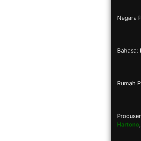
Negara P
Bahasa: 
Rumah P
Produse
Hartono