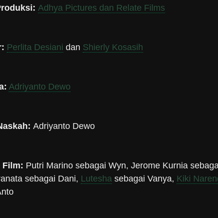
roduksi:
Adhya Pictures dan Relate Films
:
Perlita Desiani
dan
Shierly Kosasih
a:
Adriyanto Dewo
 Naskah:
Adriyanto Dewo
 Film:
Putri Marino sebagai Wyn, Jerome Kurnia sebaga
ranata sebagai Dani,
Lutesha
sebagai Vanya,
Kiki Naren
Anto