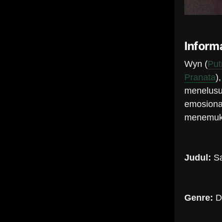
Informa
Wyn (
Put
Pranata
)
menelusur
emosiona
menemuka
Judul:
S
Genre:
D