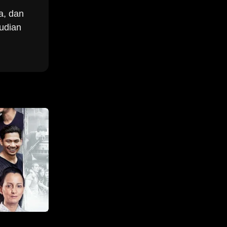
a, dan
udian
.