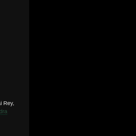
i Rey,
dra