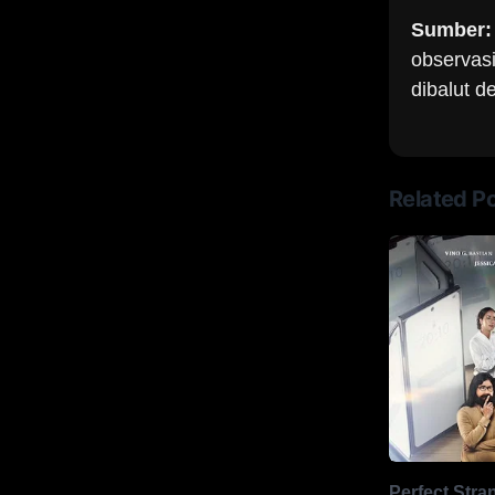
Sumber
observas
dibalut d
Related P
Perfect Stra