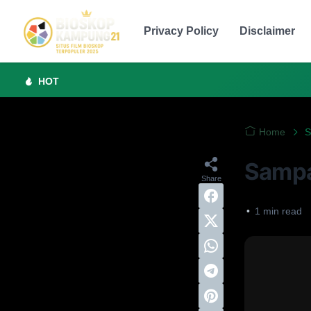
Privacy Policy
Disclaimer
HOT
Home
S
Sampa
•
1
min read