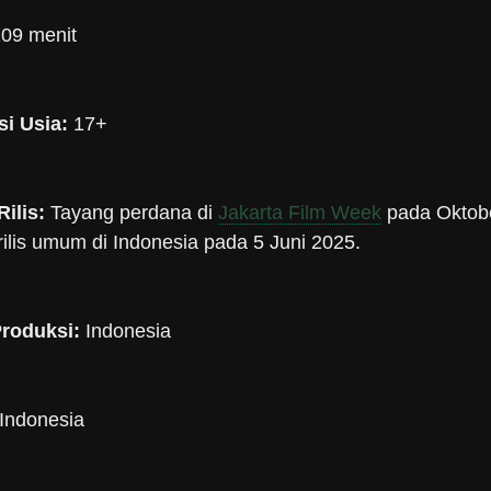
09 menit
si Usia:
17+
Rilis:
Tayang perdana di
Jakarta Film Week
pada Oktob
ilis umum di Indonesia pada 5 Juni 2025.
Produksi:
Indonesia
Indonesia