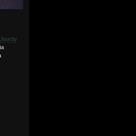
(
Jourdy
 ia
a